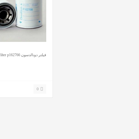
فیلتر دونالدسون Donaldson filter p162766
0