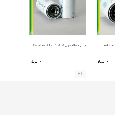
فیلتر دونالدسون Donaldson filter p164351
۰
۰
تومان
تومان
0