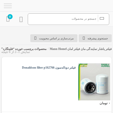
0
جستجوی پیشرفته
مرتب‌سازی بر اساس محبوبیت
فیلتر یاشار نمایندگی مان فیلتر آمان Mann Homel
/
محصولات برچسب خورده “فلیتگارد”
نمایش 1–2 از 6 نتیجه
فلیتگارد
فیلتر دونالدسون Donaldson filter p162766
۰
تومان