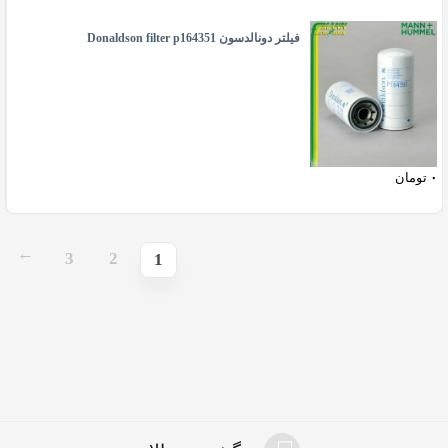
فیلتر دونالدسون Donaldson filter p164351
۰
تومان
3
2
→
1