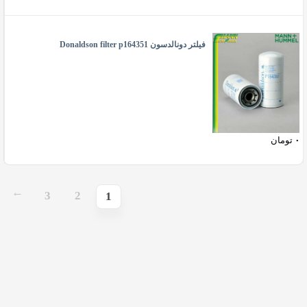
فیلتر دونالدسون Donaldson filter p164351
۰
تومان
3
2
→
1