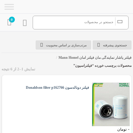
0
جستجوی پیشرفته
مرتب‌سازی بر اساس محبوبیت
فیلتر یاشار نمایندگی مان فیلتر آمان Mann Homel
/
محصولات برچسب خورده “فیلتراسیون”
نمایش 1–2 از 6 نتیجه
فیلتراسیون
فیلتر دونالدسون Donaldson filter p162766
۰
تومان