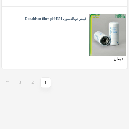
فیلتر دونالدسون Donaldson filter p164351
۰
تومان
3
2
→
1