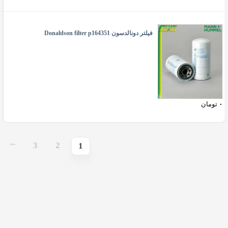
فیلتر دونالدسون Donaldson filter p164351
۰
تومان
3
2
→
1