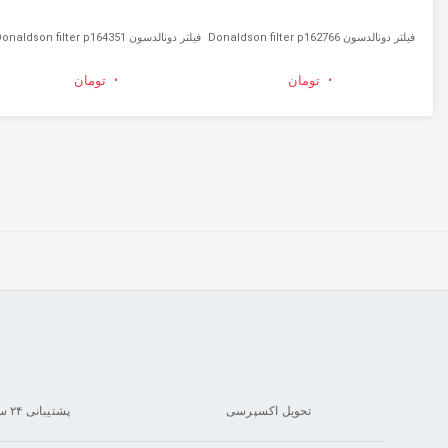
فیلتر دونالدسون Donaldson filter p162766
فیلتر دونالدسون Donaldson filter p164351
۰
۰
تومان
تومان
تحویل اکسپرسی
پشتیبانی ۲۴ ساعته