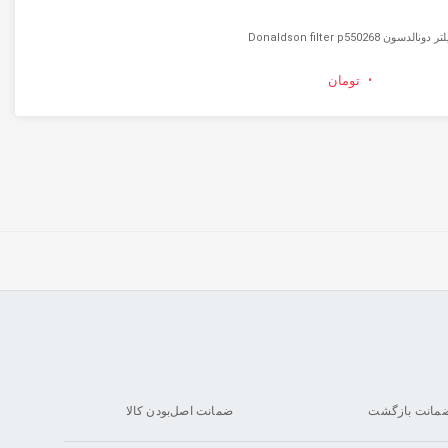
ر دونالدسون Donaldson filter p550268
۰
تومان
ضمانت اصل‌بودن کالا