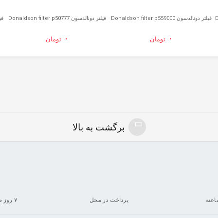
فیلتر دونالدسون Donaldson filter p559000
فیلتر دونالدسون Donaldson filter p50777
فیلت
۰
۰
تومان
تومان
برگشت به بالا
پرداخت در محل
۷ روز ضمانت بازگشت