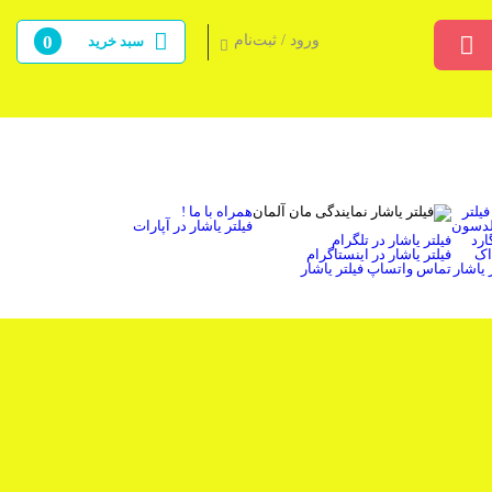
ورود / ثبت‌نام
0
سبد خرید
یلتر
همراه با ما !
الدسون
فیلتر یاشار در آپارات
ارد
فیلتر یاشار در تلگرام
اک
فیلتر یاشار در اینستاگرام
 یاشار
تماس واتساپ فیلتر یاشار