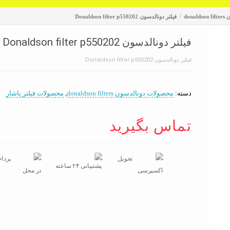
/
don
فیلتر دونالدسون Donaldson filter p550202
فیلتر دونالدسون Donaldson filter p550202
فیلتر دونالدسون Donaldson filter p550202
دسته:
محصولات دونالدسون donaldson filters
,
محصولات فیلتر یاشار
تماس بگیرید
تحویل
پردا
پشتیبانی ۲۴ ساعته
اکسپرسی
در محل