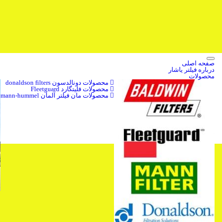
صفحه اصلی
درباره فیلتر یاشار
محصولات
محصولات دونالدسون donaldson filters
محصولات فلیتگارد Fleetguard
محصولات مان فیلتر آلمان mann-hummel