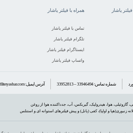
لتر یاشار
همراه با فیلتر یاشار
تماس با فیلتر یاشار
تلگرام فیلتر یاشار
اینستاگرام فیلتر یاشار
واتساپ فیلتر یاشار
رد
شماره تماس:
33952813 – 33946494
آدرس ایمیل:
ilteryashar.com
نی، گازوئیلی، هوا، هیدرولیک، گیربکس، آب، جدداکننده هوا از روغن
وفیلتر، فیلترهای کیسه ای، لانه زنبوری(هپا و اولپا)، کفی (پانل) و پیش فیلترهای استوانه ای و استنلس